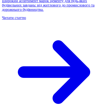
Широкий асортимент марок цементу для будь-яких
будівельних завдань: від житлового до промислового та
дорожнього будівництва.
Читати статтю