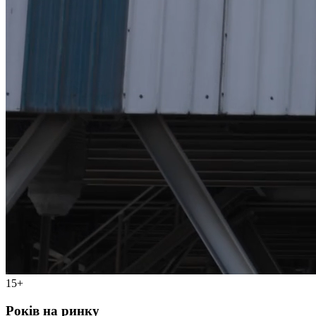
15+
Років на ринку