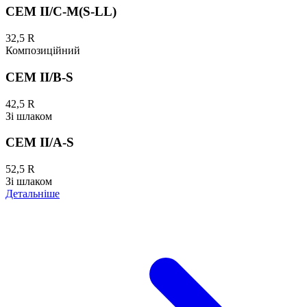
CEM II/C-M(S-LL)
32,5 R
Композиційний
CEM II/B-S
42,5 R
Зі шлаком
CEM II/A-S
52,5 R
Зі шлаком
Детальніше