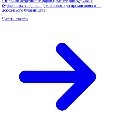
Широкий асортимент марок цементу для будь-яких
будівельних завдань: від житлового до промислового та
дорожнього будівництва.
Читати статтю