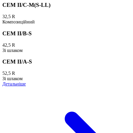
CEM II/C-M(S-LL)
32,5 R
Композиційний
CEM II/B-S
42,5 R
Зі шлаком
CEM II/A-S
52,5 R
Зі шлаком
Детальніше