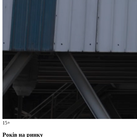
15+
Років на ринку