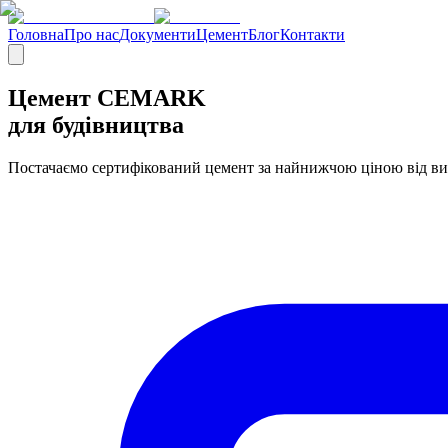
Головна
Про нас
Документи
Цемент
Блог
Контакти
Цемент CEMARK
для будівництва
Постачаємо сертифікований цемент за найнижчою ціною від в