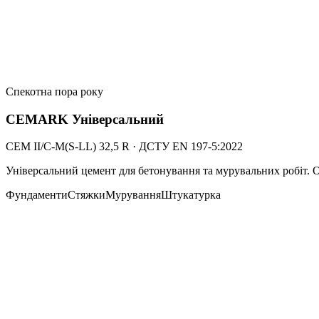
Спекотна пора року
CEMARK
Універсальний
CEM II/C-M(S-LL) 32,5 R
·
ДСТУ EN 197-5:2022
Універсальний цемент для бетонування та мурувальних робіт. О
Фундаменти
Стяжки
Мурування
Штукатурка